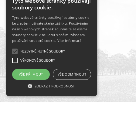
Tyto webové stránky používají
soubory cookie.
Tyto webové stránky používají soubory cookie
ke zlepšení uživatelského zážitku. Používáním
našich webových stránek souhlasíte se všemi
soubory cookie v souladu s našimi zásadami
používání souborů cookie.
Více informací
NEZBYTNĚ NUTNÉ SOUBORY
VÝKONOVÉ SOUBORY
VŠE PŘIJMOUT
VŠE ODMÍTNOUT
ZOBRAZIT PODROBNOSTI
Nezbytně nutné soubory
Hlavní partneři
Výkonové soubory
Nezbytně nutné soubory cookie umožňují
základní funkce webových stránek, jako je