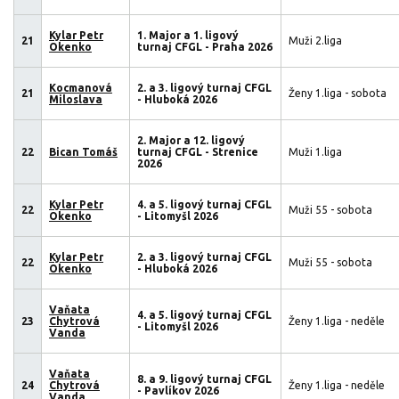
Kylar Petr
1. Major a 1. ligový
21
Muži 2.liga
Okenko
turnaj CFGL - Praha 2026
Kocmanová
2. a 3. ligový turnaj CFGL
21
Ženy 1.liga - sobota
Miloslava
- Hluboká 2026
2. Major a 12. ligový
22
Bican Tomáš
turnaj CFGL - Strenice
Muži 1.liga
2026
Kylar Petr
4. a 5. ligový turnaj CFGL
22
Muži 55 - sobota
Okenko
- Litomyšl 2026
Kylar Petr
2. a 3. ligový turnaj CFGL
22
Muži 55 - sobota
Okenko
- Hluboká 2026
Vaňata
4. a 5. ligový turnaj CFGL
23
Chytrová
Ženy 1.liga - neděle
- Litomyšl 2026
Vanda
Vaňata
8. a 9. ligový turnaj CFGL
24
Chytrová
Ženy 1.liga - neděle
- Pavlíkov 2026
Vanda