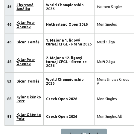
Chytrová
World Championship
46
Women Singles
Amálka
2026
Kylar Petr
46
Netherland Open 2026
Men Singles
Okenko
1. Major a 1. ligový
46
Bican Tomáš
Muži 1.liga
turnaj CFGL - Praha 2026
2. Major a 12. ligový
Kylar Petr
48
turnaj CFGL - Strenice
Muži 2.liga
Okenko
2026
World Championship
Mens Singles Group
83
Bican Tomáš
2026
A
Kylar Okénko
88
Czech Open 2026
Men Singles
Petr
Kylar Okénko
91
Czech Open 2026
Men Singles All
Petr