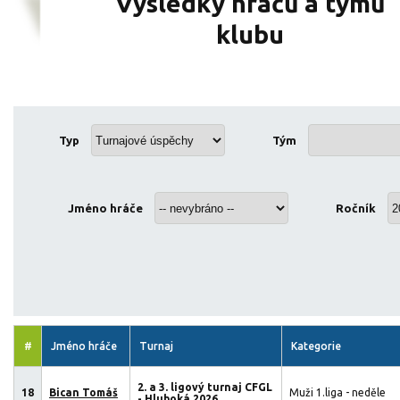
Výsledky hráčů a týmů
klubu
Typ
Tým
Jméno hráče
Ročník
#
Jméno hráče
Turnaj
Kategorie
2. a 3. ligový turnaj CFGL
18
Bican Tomáš
Muži 1.liga - neděle
- Hluboká 2026