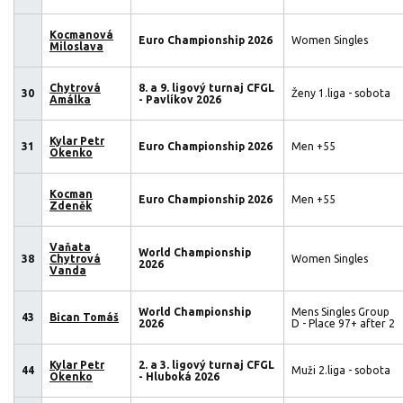
Kocmanová
Euro Championship 2026
Women Singles
Miloslava
Chytrová
8. a 9. ligový turnaj CFGL
30
Ženy 1.liga - sobota
Amálka
- Pavlíkov 2026
Kylar Petr
31
Euro Championship 2026
Men +55
Okenko
Kocman
Euro Championship 2026
Men +55
Zdeněk
Vaňata
World Championship
38
Chytrová
Women Singles
2026
Vanda
World Championship
Mens Singles Group
43
Bican Tomáš
2026
D - Place 97+ after 2
Kylar Petr
2. a 3. ligový turnaj CFGL
44
Muži 2.liga - sobota
Okenko
- Hluboká 2026