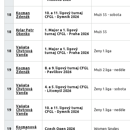
Kocman
10. a 11. ligový turnaj
18
Muži 55 - sobota
Zdeněk
CFGL - Dymník 2026
Kylar Petr
1. Major a 1. ligový
18
Muži 55
Okenko
turnaj CFGL - Praha 2026
Vaňata
1. Major a 1. ligový
18
Chytrová
Ženy 1.liga
turnaj CFGL - Praha 2026
Vanda
Kocman
8. a 9. ligový turnaj CFGL
19
Muži 2.liga - neděle
Zdeněk
- Pavlíkov 2026
Vaňata
4. a 5. ligový turnaj CFGL
19
Chytrová
Ženy 1.liga - sobota
- Litomyšl 2026
Vanda
Vaňata
10. a 11. ligový turnaj
19
Chytrová
Ženy 1.liga - neděle
CFGL - Dymník 2026
Vanda
Kocmanová
19
Czech Open 2026
Women Singles