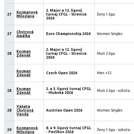
2. Major a 12. ligový
Kocmanová
27
turnaj CFGL - Strenice
Ženy 1.liga
Miloslava
2026
Chytrová
27
Euro Championship 2026
Women Singles
Amálka
2. Major a 12. ligový
Kocman
28
turnaj CFGL - Strenice
Muži 2.liga
Zdeněk
2026
Kocman
Czech Open 2026
Men +55
Zdeněk
Kocman
2. a 3. ligový turnaj CFGL
28
Muži 2.liga - sobota
Zdeněk
- Hluboká 2026
Vaňata
28
Chytrová
Austrian Open 2026
Women Singles
Vanda
Kocmanová
8. a 9. ligový turnaj CFGL
29
Ženy 1.liga - sobota
Miloslava
- Pavlíkov 2026