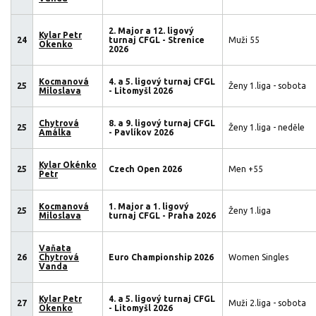
2. Major a 12. ligový
Kylar Petr
24
turnaj CFGL - Strenice
Muži 55
Okenko
2026
Kocmanová
4. a 5. ligový turnaj CFGL
25
Ženy 1.liga - sobota
Miloslava
- Litomyšl 2026
Chytrová
8. a 9. ligový turnaj CFGL
25
Ženy 1.liga - neděle
Amálka
- Pavlíkov 2026
Kylar Okénko
25
Czech Open 2026
Men +55
Petr
Kocmanová
1. Major a 1. ligový
25
Ženy 1.liga
Miloslava
turnaj CFGL - Praha 2026
Vaňata
26
Chytrová
Euro Championship 2026
Women Singles
Vanda
Kylar Petr
4. a 5. ligový turnaj CFGL
27
Muži 2.liga - sobota
Okenko
- Litomyšl 2026