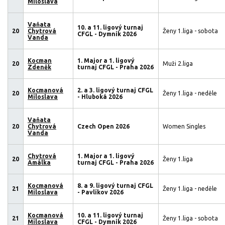
Miloslava
Vaňata
10. a 11. ligový turnaj
20
Chytrová
Ženy 1.liga - sobota
CFGL - Dymník 2026
Vanda
Kocman
1. Major a 1. ligový
20
Muži 2.liga
Zdeněk
turnaj CFGL - Praha 2026
Kocmanová
2. a 3. ligový turnaj CFGL
20
Ženy 1.liga - neděle
Miloslava
- Hluboká 2026
Vaňata
20
Chytrová
Czech Open 2026
Women Singles
Vanda
Chytrová
1. Major a 1. ligový
20
Ženy 1.liga
Amálka
turnaj CFGL - Praha 2026
Kocmanová
8. a 9. ligový turnaj CFGL
21
Ženy 1.liga - neděle
Miloslava
- Pavlíkov 2026
Kocmanová
10. a 11. ligový turnaj
21
Ženy 1.liga - sobota
Miloslava
CFGL - Dymník 2026