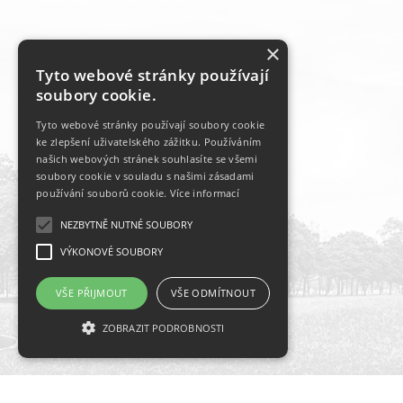
×
Tyto webové stránky používají
soubory cookie.
Tyto webové stránky používají soubory cookie
ke zlepšení uživatelského zážitku. Používáním
našich webových stránek souhlasíte se všemi
soubory cookie v souladu s našimi zásadami
používání souborů cookie.
Více informací
NEZBYTNĚ NUTNÉ SOUBORY
VÝKONOVÉ SOUBORY
VŠE PŘIJMOUT
VŠE ODMÍTNOUT
ZOBRAZIT PODROBNOSTI
Nezbytně nutné soubory