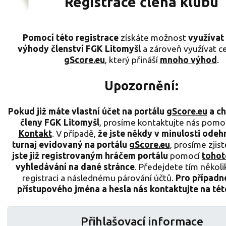
Registrace člena klubu
Pomocí této registrace
získáte možnost
využívat
výhody členství FGK Litomyšl
a zároveň využívat c
gScore.eu
, který přináší
mnoho výhod
.
Upozornění:
Pokud již máte vlastní účet na portálu
gScore.eu
a ch
členy FGK Litomyšl
, prosíme kontaktujte nás pomoc
Kontakt
. V případě,
že jste někdy v
minulosti odehr
turnaj evidovaný na portálu
gScore.eu
, prosíme zjist
jste již registrovaným hráčem portálu
pomocí
tohot
vyhledávání na dané stránce
. Předejdete tím někol
registraci a následnému párování účtů.
Pro případn
přístupového jména a hesla nás kontaktujte na té
Přihlašovací informace