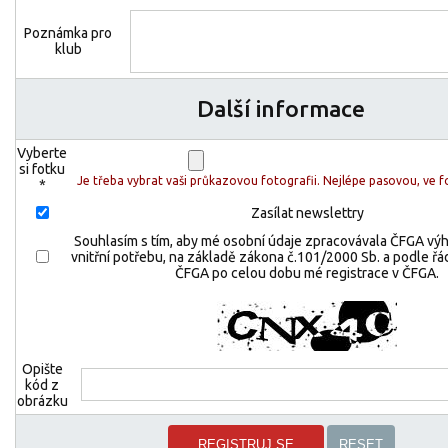
Poznámka pro
klub
Další informace
Vyberte
si fotku
Je třeba vybrat vaši průkazovou fotografii. Nejlépe pasovou, ve f
*
Zasílat newslettry
Souhlasím s tím, aby mé osobní údaje zpracovávala ČFGA výh
vnitřní potřebu, na základě zákona č.101/2000 Sb. a podle ř
ČFGA po celou dobu mé registrace v ČFGA.
Opište
kód z
obrázku