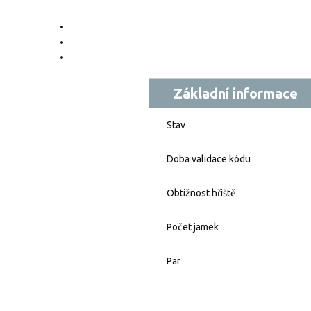
Základní informace
Stav
Doba validace kódu
Obtížnost hřiště
Počet jamek
Par