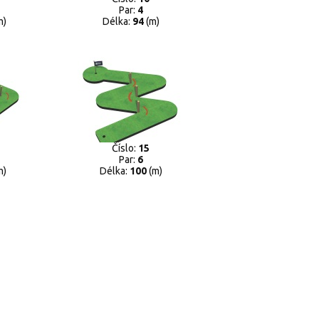
Par:
4
m)
Délka:
94
(m)
Číslo:
15
Par:
6
m)
Délka:
100
(m)