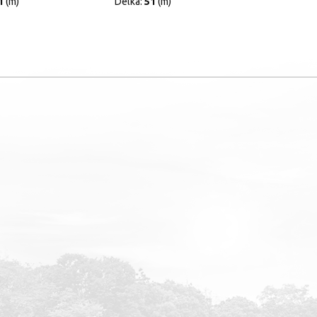
1
(m)
Délka:
51
(m)