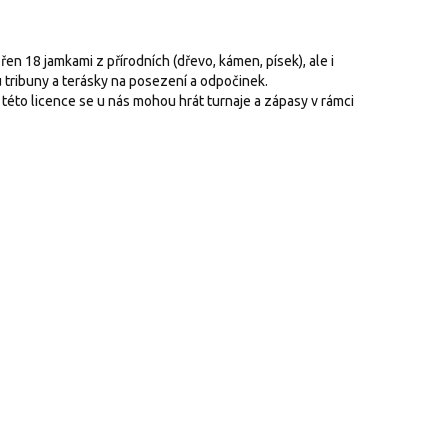
en 18 jamkami z přírodních (dřevo, kámen, písek), ale i
ou tribuny a terásky na posezení a odpočinek.
ě této licence se u nás mohou hrát turnaje a zápasy v rámci