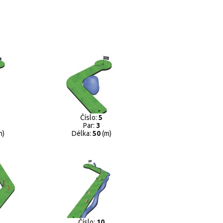
Číslo:
5
Par:
3
m)
Délka:
50
(m)
Číslo:
10