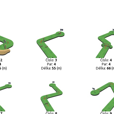
:
2
Číslo:
3
Číslo:
4
4
Par:
4
Par:
4
5
(m)
Délka:
55
(m)
Délka:
66
(
:
7
Číslo:
8
Číslo:
9