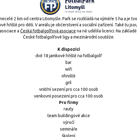
necelé 2 km od centra Litomyšle. Park se rozkládá na výměře 5 ha a je tvoř
é hřiště pro děti. V areálu je občerstvení a sociální zařízení. Také tu js
 asociace a
Česká fotbalgolfová asociace
na ně udělila licenci. Na základ
České fotbalgolfové ligy a mezinárodní soutěže.
K dispozici
dvě 18 jamkové hřiště na fotbalgolf
bar
wifi
ohniště
gril
vnitřní sezení pro cca 100 osob
venkovní posezení pro cca 100 osob
Pro firmy
rauty
team buildingové akce
výročí
semináře
školení