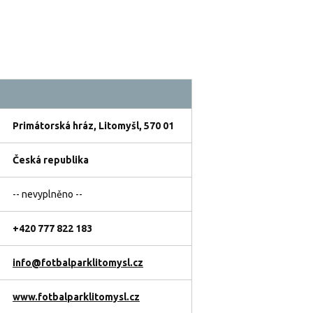
Primátorská hráz, Litomyšl, 570 01
Česká republika
-- nevyplněno --
+420 777 822 183
info@fotbalparklitomysl.cz
www.fotbalparklitomysl.cz