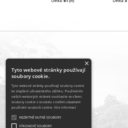
Délka:
61
(m)
Délka:
5
×
Tyto webové stránky používají
soubory cookie.
Tyto webové stránky používají soubory cookie
ke zlepšení uživatelského zážitku. Používáním
našich webových stránek souhlasíte se všemi
soubory cookie v souladu s našimi zásadami
používání souborů cookie.
Více informací
NEZBYTNĚ NUTNÉ SOUBORY
VÝKONOVÉ SOUBORY