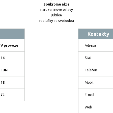
Soukromé akce
narozeninové oslavy
jubilea
rozlučky se svobodou
Kontakty
V provozu
Adresa
14
Stát
FUN
Telefon
18
Mobil
72
E-mail
Web