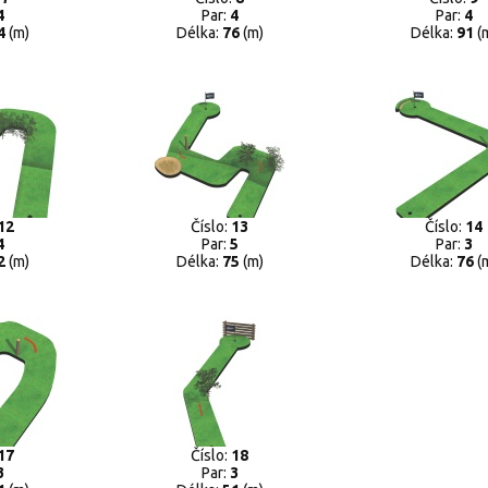
4
Par:
4
Par:
4
4
(m)
Délka:
76
(m)
Délka:
91
(
12
Číslo:
13
Číslo:
14
4
Par:
5
Par:
3
2
(m)
Délka:
75
(m)
Délka:
76
(
17
Číslo:
18
3
Par:
3